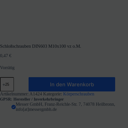
Schloßschrauben DIN603 M10x100 vz o.M.
0,47
€
Vorrätig
Schloßschrauben
In den Warenkorb
DIN603
M10x100
vz
Artikelnummer:
A1424
Kategorie:
Körperschrauben
o.M.
GPSR: Hersteller / Inverkehrbringer
Menge
Messer GmbH, Franz-Reichle-Str. 7, 74078 Heilbronn,
info[at]messergmbh.de