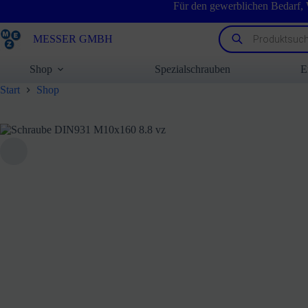
Zum
Für den gewerblichen Bedarf,
Inhalt
springen
Products
MESSER GMBH
search
Shop
Spezialschrauben
E
Start
Shop