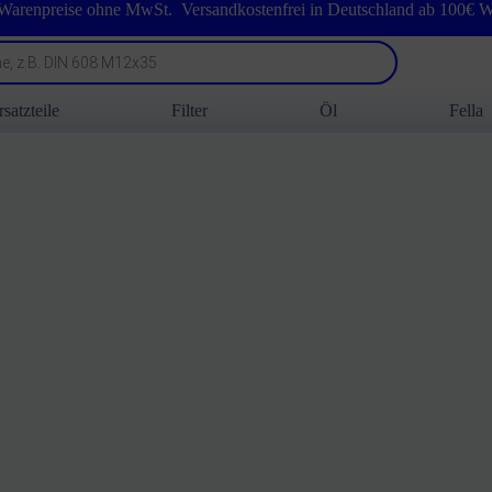
 Warenpreise ohne MwSt. Versandkostenfrei in Deutschland ab 100€ W
rsatzteile
Filter
Öl
Fella