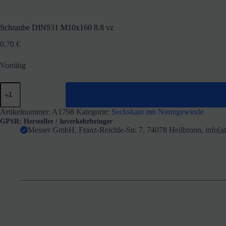
Schraube DIN931 M10x160 8.8 vz
0,70
€
Vorrätig
Schraube
DIN931
M10x160
8.8
Artikelnummer:
A1798
Kategorie:
Sechskant mit Normgewinde
vz
GPSR: Hersteller / Inverkehrbringer
Menge
Messer GmbH, Franz-Reichle-Str. 7, 74078 Heilbronn, info[